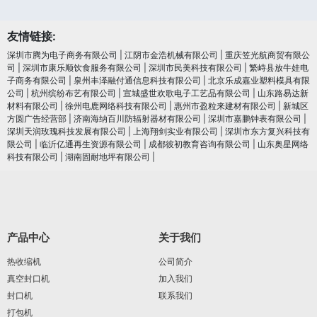
友情链接:
深圳市腾为电子商务有限公司
|
江阴市金浩机械有限公司
|
重庆笠光航商贸有限公
司
|
深圳市康乐顺饮食服务有限公司
|
深圳市民美科技有限公司
|
繁峙县放牛娃电
子商务有限公司
|
泉州丰泽融付通信息科技有限公司
|
北京乐成嘉业塑料模具有限
公司
|
杭州缤纷布艺有限公司
|
宣城盛世欢歌电子工艺品有限公司
|
山东路易达新
材料有限公司
|
徐州电鹿网络科技有限公司
|
惠州市盈粒来建材有限公司
|
新城区
方圆广告经营部
|
济南海纳百川防辐射器材有限公司
|
深圳市嘉鹏钟表有限公司
|
深圳天润玫瑰科技发展有限公司
|
上海翔剑实业有限公司
|
深圳市东方复兴科技有
限公司
|
临沂亿通再生资源有限公司
|
成都彼初教育咨询有限公司
|
山东奥星网络
科技有限公司
|
湖南固耐地坪有限公司
|
产品中心
关于我们
热收缩机
公司简介
真空封口机
加入我们
封口机
联系我们
打包机