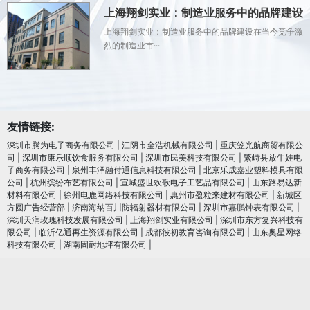
上海翔剑实业：制造业服务中的品牌建设
上海翔剑实业：制造业服务中的品牌建设在当今竞争激
烈的制造业市···
友情链接:
深圳市腾为电子商务有限公司
|
江阴市金浩机械有限公司
|
重庆笠光航商贸有限公
司
|
深圳市康乐顺饮食服务有限公司
|
深圳市民美科技有限公司
|
繁峙县放牛娃电
子商务有限公司
|
泉州丰泽融付通信息科技有限公司
|
北京乐成嘉业塑料模具有限
公司
|
杭州缤纷布艺有限公司
|
宣城盛世欢歌电子工艺品有限公司
|
山东路易达新
材料有限公司
|
徐州电鹿网络科技有限公司
|
惠州市盈粒来建材有限公司
|
新城区
方圆广告经营部
|
济南海纳百川防辐射器材有限公司
|
深圳市嘉鹏钟表有限公司
|
深圳天润玫瑰科技发展有限公司
|
上海翔剑实业有限公司
|
深圳市东方复兴科技有
限公司
|
临沂亿通再生资源有限公司
|
成都彼初教育咨询有限公司
|
山东奥星网络
科技有限公司
|
湖南固耐地坪有限公司
|