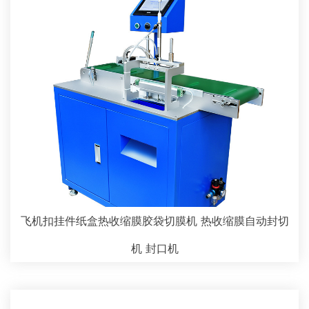
飞机扣挂件纸盒热收缩膜胶袋切膜机 热收缩膜自动封切
机 封口机