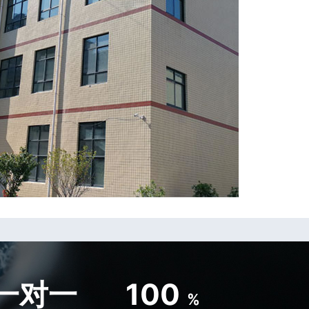
一对一
100
%